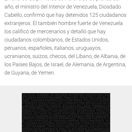
año, el ministro del Interior de Venezuela, Diosdado
Cabello, confirmó que hay detenidos 125 ciudadanos
extranjeros. El también hombre fuerte de Venezuela
los calificó de mercenarios y detalló que hay
ciudadanos colombianos, de Estados Unidos,
peruanos, españoles, italianos, uruguayos,
ucranianos, suizos, checos, del Líbano, de Albania, de
los Países Bajos, de Israel, de Alemania, de Argentina,
de Guyana, de Yemen.