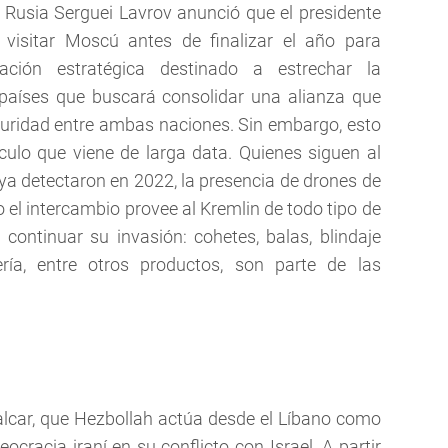
e Rusia Serguei Lavrov anunció que el presidente
 visitar Moscú antes de finalizar el año para
iación estratégica destinado a estrechar la
 países que buscará consolidar una alianza que
guridad entre ambas naciones. Sin embargo, esto
culo que viene de larga data. Quienes siguen al
, ya detectaron en 2022, la presencia de drones de
o el intercambio provee al Kremlin de todo tipo de
continuar su invasión: cohetes, balas, blindaje
ería, entre otros productos, son parte de las
calcar, que Hezbollah actúa desde el Líbano como
cracia iraní en su conflicto con Israel. A partir