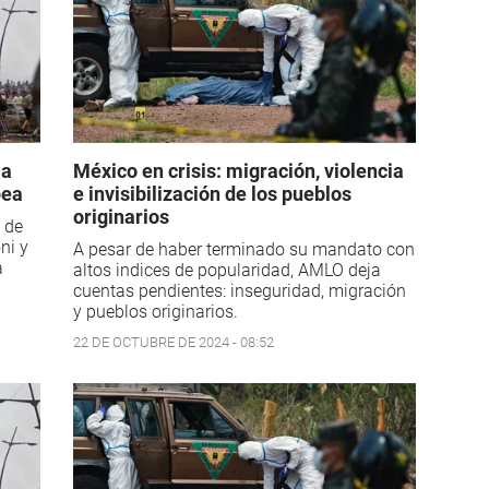
 a
México en crisis: migración, violencia
pea
e invisibilización de los pueblos
originarios
l de
ni y
A pesar de haber terminado su mandato con
a
altos indices de popularidad, AMLO deja
cuentas pendientes: inseguridad, migración
y pueblos originarios.
22 DE OCTUBRE DE 2024 - 08:52