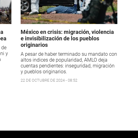
 a
México en crisis: migración, violencia
pea
e invisibilización de los pueblos
originarios
l de
ni y
A pesar de haber terminado su mandato con
a
altos indices de popularidad, AMLO deja
cuentas pendientes: inseguridad, migración
y pueblos originarios.
22 DE OCTUBRE DE 2024 - 08:52