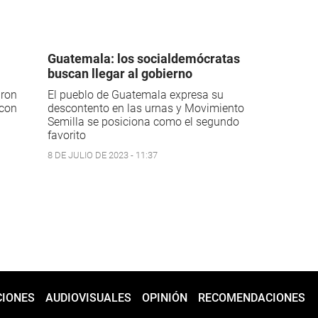
Guatemala: los socialdemócratas
buscan llegar al gobierno
aron
El pueblo de Guatemala expresa su
 con
descontento en las urnas y Movimiento
Semilla se posiciona como el segundo
favorito
8 DE JULIO DE 2023 - 11:37
CIONES
AUDIOVISUALES
OPINIÓN
RECOMENDACIONES