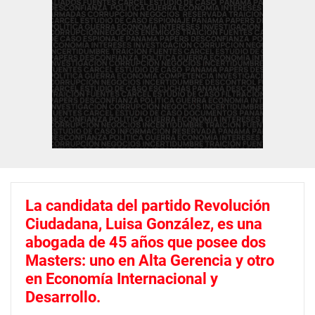
La candidata del partido Revolución
Ciudadana, Luisa González, es una
abogada de 45 años que posee dos
Masters: uno en Alta Gerencia y otro
en Economía Internacional y
Desarrollo.