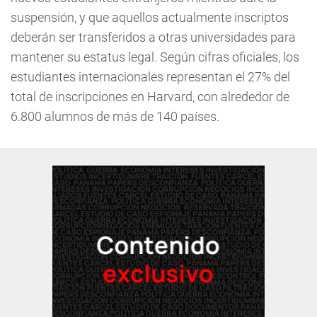
suspensión, y que aquellos actualmente inscriptos
deberán ser transferidos a otras universidades para
mantener su estatus legal. Según cifras oficiales, los
estudiantes internacionales representan el 27% del
total de inscripciones en Harvard, con alrededor de
6.800 alumnos de más de 140 países.