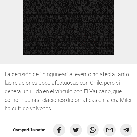
La decisión de " ningunear" al evento no afecta tanto
las relaciones poco afectuosas con Chile, pero si
genera un ruido en el vínculo con El Vaticano, que
como muchas relaciones diplomáticas en la era Milei
ha sufrido vaivenes.
Compartí la nota: