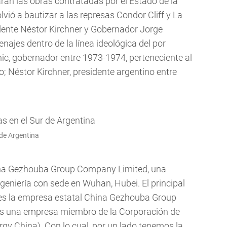
rán las obras contratadas por el Estado de la
vió a bautizar a las represas Condor Cliff y La
ente Néstor Kirchner y Gobernador Jorge
jes dentro de la línea ideológica del por
ic, gobernador entre 1973-1974, perteneciente al
o; Néstor Kirchner, presidente argentino entre
 de Argentina
ina Gezhouba Group Company Limited, una
geniería con sede en Wuhan, Hubei. El principal
 es la empresa estatal China Gezhouba Group
es una empresa miembro de la Corporación de
rgy China). Con lo cual, por un lado tenemos la