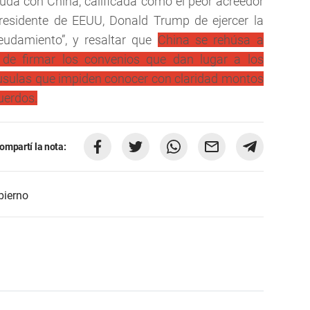
euda con China, calificada como el peor acreedor
residente de EEUU, Donald Trump de ejercer la
eudamiento”, y resaltar que
China se rehúsa a
e firmar los convenios que dan lugar a los
usulas que impiden conocer con claridad montos
uerdos.
ompartí la nota:
bierno