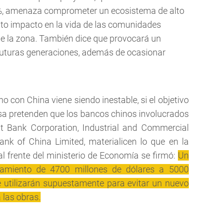
%, amenaza comprometer un ecosistema de alto
alto impacto en la vida de las comunidades
de la zona. También dice que provocará un
futuras generaciones, además de ocasionar
rno con China viene siendo inestable, si el objetivo
sa pretenden que los bancos chinos involucrados
t Bank Corporation, Industrial and Commercial
nk of China Limited, materialicen lo que en la
al frente del ministerio de Economía se firmó:
Un
amiento de 4700 millones de dólares a 5000
e utilizarán supuestamente para evitar un nuevo
 las obras.