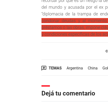
recordar por qué es un riesgo la d
del mundo y acusada por el ex p
“diplomacia de la trampa de end
condonar deudas y al momento d
préstamos o las obras, impone clá
y condiciones específicas de los ac
C
TEMAS
Argentina
China
Go
Dejá tu comentario