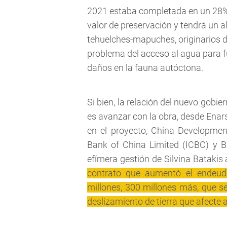
2021 estaba completada en un 28
valor de preservación y tendrá un 
tehuelches-mapuches, originarios 
problema del acceso al agua para 
daños en la fauna autóctona.
Si bien, la relación del nuevo gobie
es avanzar con la obra, desde Enar
en el proyecto, China Developmen
Bank of China Limited (ICBC) y Ba
efímera gestión de Silvina Batakis 
contrato que aumentó el endeud
millones, 300 millones más, que s
deslizamiento de tierra que afecte a