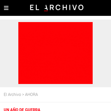
El Archivo
>
AHORA
UN AÑO DE GUERRA