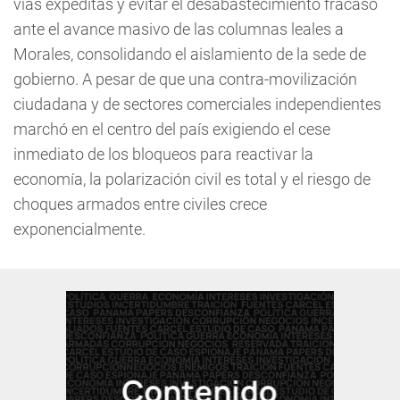
vías expeditas y evitar el desabastecimiento fracasó
ante el avance masivo de las columnas leales a
Morales, consolidando el aislamiento de la sede de
gobierno. A pesar de que una contra-movilización
ciudadana y de sectores comerciales independientes
marchó en el centro del país exigiendo el cese
inmediato de los bloqueos para reactivar la
economía, la polarización civil es total y el riesgo de
choques armados entre civiles crece
exponencialmente.