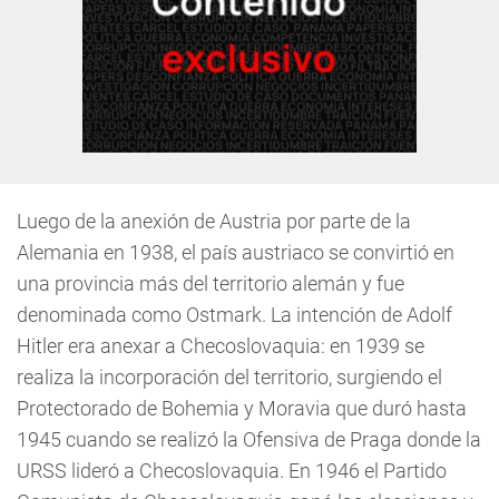
Luego de la anexión de Austria por parte de la
Alemania en 1938, el país austriaco se convirtió en
una provincia más del territorio alemán y fue
denominada como Ostmark. La intención de Adolf
Hitler era anexar a Checoslovaquia: en 1939 se
realiza la incorporación del territorio, surgiendo el
Protectorado de Bohemia y Moravia que duró hasta
1945 cuando se realizó la Ofensiva de Praga donde la
URSS lideró a Checoslovaquia. En 1946 el Partido