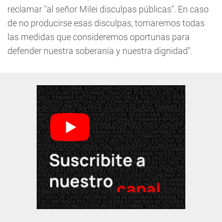
reclamar "al señor Milei disculpas públicas". En caso
de no producirse esas disculpas, tomaremos todas
las medidas que consideremos oportunas para
defender nuestra soberanía y nuestra dignidad".