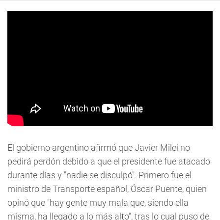
El gobierno argentino afirmó que Javier Milei no
pedirá perdón debido a que el presidente fue atacado
durante días y "nadie se disculpó". Primero fue el
ministro de Transporte español, Óscar Puente, quien
opinó que "hay gente muy mala que, siendo ella
misma, ha llegado a lo más alto", tras lo cual puso de