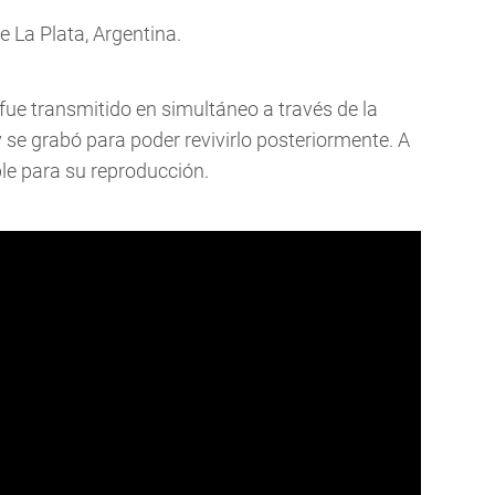
e La Plata, Argentina.
fue transmitido en simultáneo a través de la
 se grabó para poder revivirlo posteriormente. A
le para su reproducción.