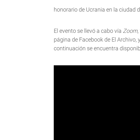
honorario de Ucrania en la ciudad d
El evento se llevó a cabo vía
Zoom,
página de Facebook de El Archivo, y
continuación se encuentra disponib