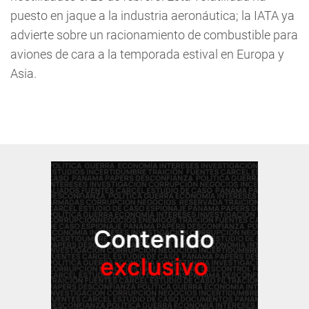
puesto en jaque a la industria aeronáutica; la IATA ya
advierte sobre un racionamiento de combustible para
aviones de cara a la temporada estival en Europa y
Asia.